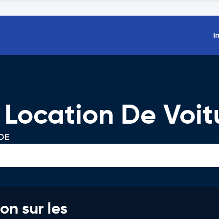
I
Location De Voit
 DE
on sur les