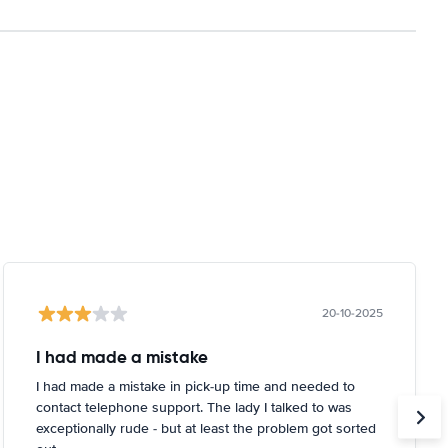
20-10-2025
I had made a mistake
I had made a mistake in pick-up time and needed to
contact telephone support. The lady I talked to was
exceptionally rude - but at least the problem got sorted