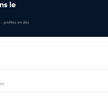
ns le
 - profitez-en dès
fre.