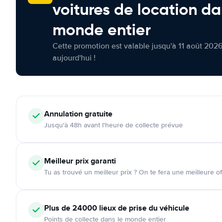
voitures de location da
monde entier
Cette promotion est valable jusqu'à 11 août 2026
aujourd'hui !
Annulation
gratuite
Jusqu'à 48h avant l'heure de collecte prévue
Meilleur prix garanti
Tu as trouvé un meilleur prix ? On te fera une meilleure of
Plus de 24000
lieux de prise du véhicule
Points de collecte dans le monde entier