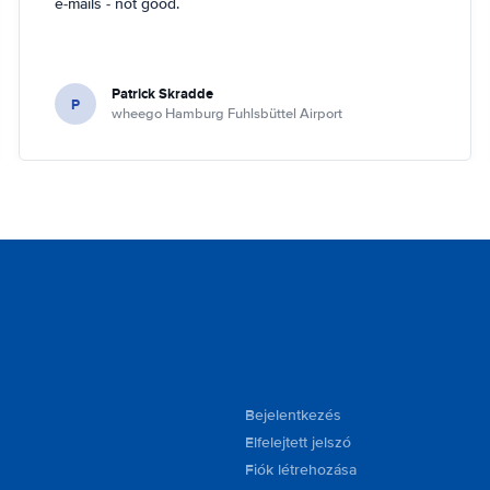
e-mails - not good.
Patrick Skradde
P
wheego Hamburg Fuhlsbüttel Airport
Bejelentkezés
Elfelejtett jelszó
Fiók létrehozása