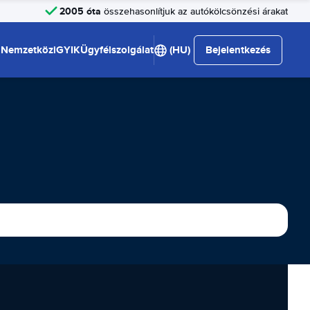
2005 óta
összehasonlítjuk az autókölcsönzési árakat
Nemzetközi
GYIK
Ügyfélszolgálat
(HU)
Bejelentkezés