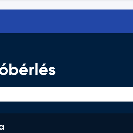
óbérlés
a