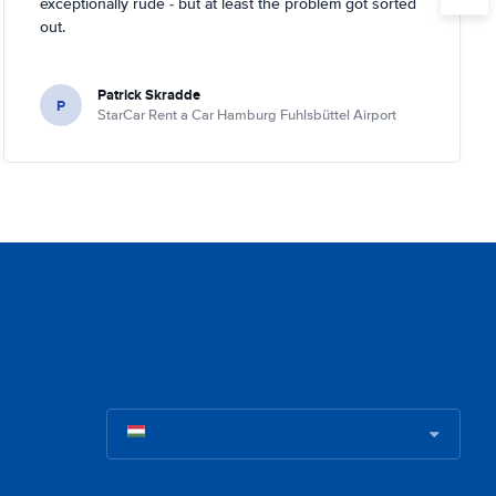
exceptionally rude - but at least the problem got sorted
out.
Patrick Skradde
P
StarCar Rent a Car Hamburg Fuhlsbüttel Airport