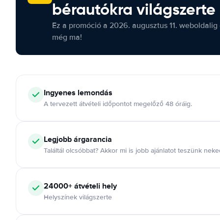
bérautókra világszerte
Ez a promóció a 2026. augusztus 11. weboldalig 
még ma!
Ingyenes lemondás
A tervezett átvételi időpontot megelőző 48 óráig.
Legjobb árgarancia
Találtál olcsóbbat? Akkor mi is jobb ajánlatot teszünk neke
24000+ átvételi hely
Helyszínek világszerte