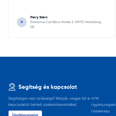
Perry Stern
P
Enterprise Carl-Benz-Straße 2, 69115 Heidelberg,
DE
Segítség és kapcsolat
Segítségre van szüksége? Kérjük, vegye fel a
GYIK
kapcsolatot bérleti szakembereinkkel.
Ügyfélszolgálat
Oldaltérkép
Ügyfélszolgálat