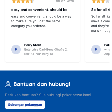
08-07-2026
easy and convenient. should be
So far all ri
easy and convenient. should be a way
So far all rig
to make sure you get the same
make a compl
category you ordered.
and they're g
mails - not g
Perry Stern
Patr
P
Enterprise Carl-Benz-Straße 2,
P
whee
69115 Heidelberg, DE
Airpo
Bantuan dan hubungi
Perlukan bantuan? Sila hubungi pakar sewa kami.
Sokongan pelanggan