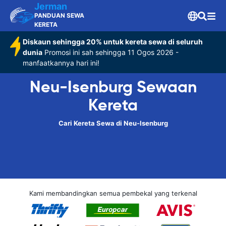
Jerman
PANDUAN SEWA
KERETA
Diskaun sehingga 20% untuk kereta sewa di seluruh
dunia
Promosi ini sah sehingga 11 Ogos 2026 -
manfaatkannya hari ini!
Neu-Isenburg Sewaan
Kereta
Cari Kereta Sewa di Neu-Isenburg
Kami membandingkan semua pembekal yang terkenal