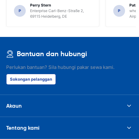
Perry Stern
Patr
P
Enterprise Carl-Benz-Straße 2,
P
whee
69115 Heidelberg, DE
Airpo
Bantuan dan hubungi
Perlukan bantuan? Sila hubungi pakar sewa kami.
Sokongan pelanggan
Akaun
Tentang kami