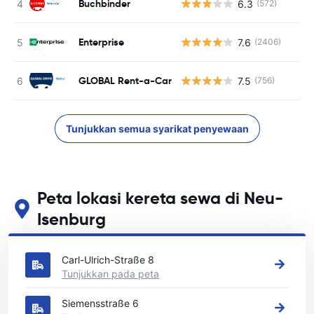
Buchbinder
6.3
(572)
T
Enterprise
7.6
(2406)
T
GLOBAL Rent-a-Car
7.5
(756)
T
Tunjukkan semua syarikat penyewaan
Peta lokasi kereta sewa di Neu-
Isenburg
Lihat lokasi sewa kereta utama kami di Neu-Isenburg
Carl-Ulrich-Straße 8
Tunjukkan pada peta
Siemensstraße 6