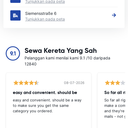
Tunjukkan pada peta
Siemensstraße 6
Tunjukkan pada peta
Sewa Kereta Yang Sah
9.1
Pelanggan kami menilai kami 9.1 /10 daripada
12840
08-07-2026
easy and convenient. should be
So far all ri
easy and convenient. should be a way
So far all rig
to make sure you get the same
make a compl
category you ordered.
and they're g
mails - not g