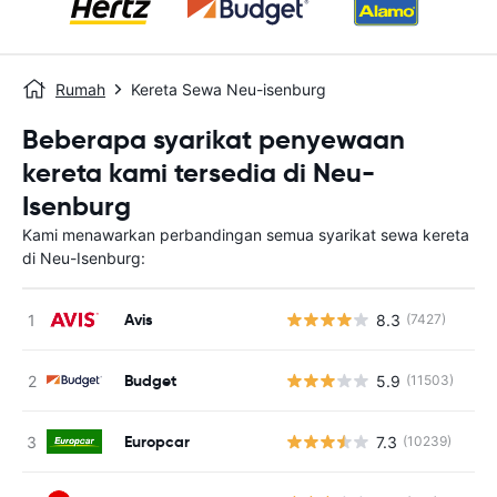
Rumah
Kereta Sewa Neu-isenburg
Beberapa syarikat penyewaan
kereta kami tersedia di Neu-
Isenburg
Kami menawarkan perbandingan semua syarikat sewa kereta
di Neu-Isenburg:
Avis
8.3
(7427)
T
Budget
5.9
(11503)
T
Europcar
7.3
(10239)
T