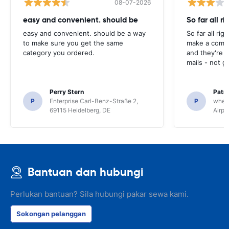
08-07-2026
easy and convenient. should be
So far all ri
easy and convenient. should be a way
So far all rig
to make sure you get the same
make a compl
category you ordered.
and they're g
mails - not g
Perry Stern
Patr
P
Enterprise Carl-Benz-Straße 2,
P
whee
69115 Heidelberg, DE
Airpo
Bantuan dan hubungi
Perlukan bantuan? Sila hubungi pakar sewa kami.
Sokongan pelanggan