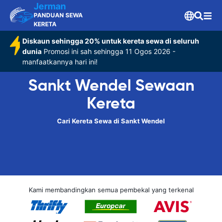
Jerman
PANDUAN SEWA
KERETA
Diskaun sehingga 20% untuk kereta sewa di seluruh
dunia
Promosi ini sah sehingga 11 Ogos 2026 -
manfaatkannya hari ini!
Sankt Wendel Sewaan
Kereta
Cari Kereta Sewa di Sankt Wendel
Kami membandingkan semua pembekal yang terkenal