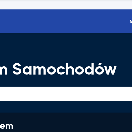
em Samochodów
jem