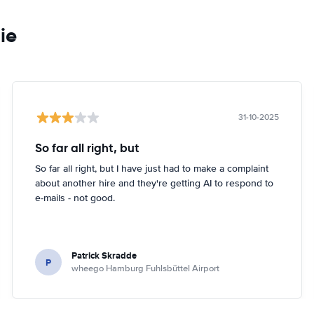
ie
31-10-2025
So far all right, but
So far all right, but I have just had to make a complaint
about another hire and they're getting AI to respond to
e-mails - not good.
Patrick Skradde
P
wheego Hamburg Fuhlsbüttel Airport