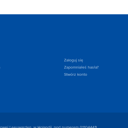
Zaloguj się
a
Zapomniałeś hasła?
Stwórz konto
ndlowej Leeuwarden, w Holandii, pod numerem 01104443.