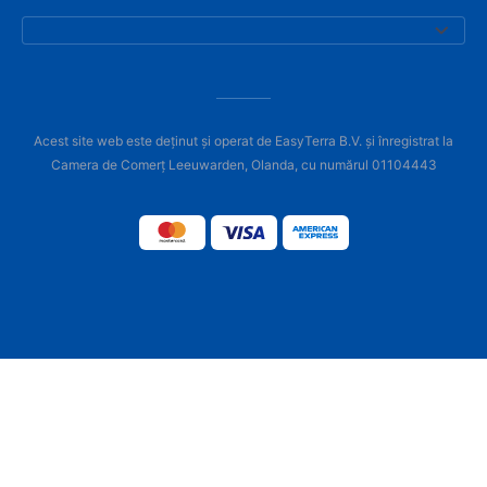
Acest site web este deținut și operat de EasyTerra B.V. și înregistrat la
Camera de Comerț Leeuwarden, Olanda, cu numărul 01104443