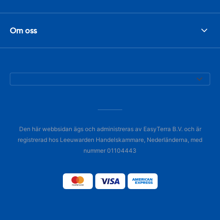
Om oss
Den här webbsidan ägs och administreras av EasyTerra B.V. och är
registrerad hos Leeuwarden Handelskammare, Nederländerna, med
nummer 01104443