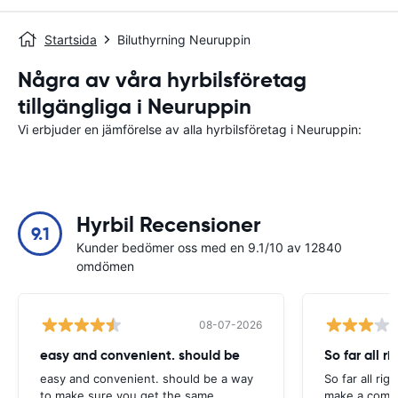
Startsida
Biluthyrning Neuruppin
Några av våra hyrbilsföretag
tillgängliga i Neuruppin
Vi erbjuder en jämförelse av alla hyrbilsföretag i Neuruppin:
Hyrbil Recensioner
9.1
Kunder bedömer oss med en 9.1/10 av 12840
omdömen
08-07-2026
easy and convenient. should be
So far all ri
easy and convenient. should be a way
So far all rig
to make sure you get the same
make a compl