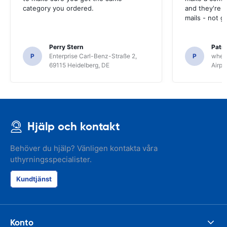
category you ordered.
and they're g
mails - not g
Perry Stern
Patr
P
Enterprise Carl-Benz-Straße 2,
P
whee
69115 Heidelberg, DE
Airpo
Hjälp och kontakt
Behöver du hjälp? Vänligen kontakta våra
uthyrningsspecialister.
Kundtjänst
Konto