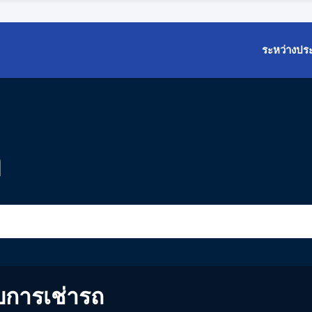
ระหว่างปร
า
บการเช่ารถ