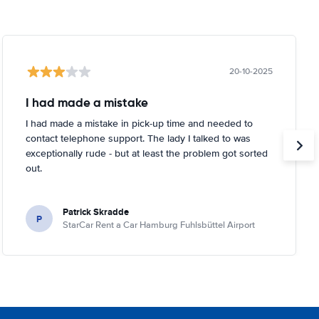
20-10-2025
I had made a mistake
I had made a mistake in pick-up time and needed to
contact telephone support. The lady I talked to was
exceptionally rude - but at least the problem got sorted
out.
Patrick Skradde
P
StarCar Rent a Car Hamburg Fuhlsbüttel Airport