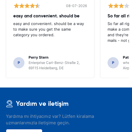
08-07-2026
easy and convenient. should be
So far all ri
easy and convenient. should be a way
So far all rig
to make sure you get the same
make a compl
category you ordered.
and they're g
mails - not g
Perry Stern
Patr
P
Enterprise Carl-Benz-Straße 2,
P
whee
69115 Heidelberg, DE
Airpo
Yardım ve iletişim
Yardıma mı ihtiyacınız var? Lütfen kiralama
uzmanlarımızla iletişime geçin.