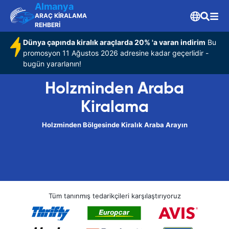
Almanya
ARAÇ KİRALAMA
REHBERİ
Dünya çapında kiralık araçlarda 20% 'a varan indirim
Bu
promosyon 11 Ağustos 2026 adresine kadar geçerlidir -
bugün yararlanın!
Holzminden Araba
Kiralama
Holzminden Bölgesinde Kiralık Araba Arayın
Tüm tanınmış tedarikçileri karşılaştırıyoruz