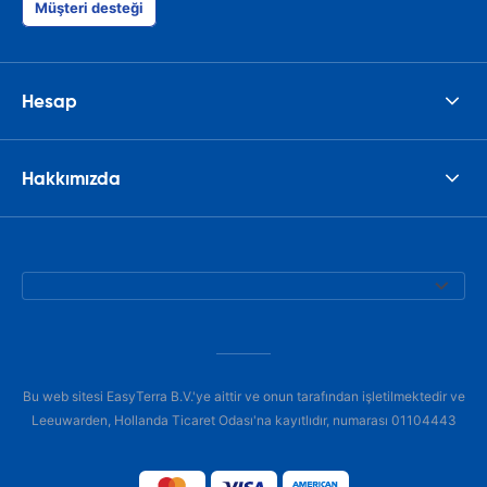
Müşteri desteği
Hesap
Hakkımızda
Bu web sitesi EasyTerra B.V.'ye aittir ve onun tarafından işletilmektedir ve
Leeuwarden, Hollanda Ticaret Odası'na kayıtlıdır, numarası 01104443