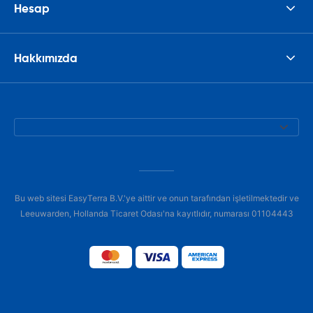
Hesap
Hakkımızda
Bu web sitesi EasyTerra B.V.'ye aittir ve onun tarafından işletilmektedir ve
Leeuwarden, Hollanda Ticaret Odası'na kayıtlıdır, numarası 01104443