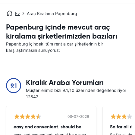
Ev
Araç Kiralama Papenburg
Papenburg içinde mevcut araç
kiralama şirketlerimizden bazıları
Papenburg içindeki tüm rent a car şirketlerinin bir
karşılaştırmasını sunuyoruz:
Kiralık Araba Yorumları
9.1
Müşterilerimiz bizi 9.1/10 üzerinden değerlendiriyor
12842
08-07-2026
easy and convenient. should be
So far all ri
easy and convenient. should be a way
So far all rig