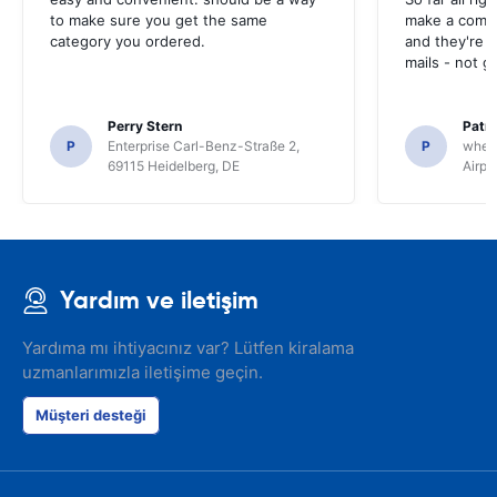
to make sure you get the same
make a compl
category you ordered.
and they're g
mails - not g
Perry Stern
Patr
P
Enterprise Carl-Benz-Straße 2,
P
whee
69115 Heidelberg, DE
Airpo
Yardım ve iletişim
Yardıma mı ihtiyacınız var? Lütfen kiralama
uzmanlarımızla iletişime geçin.
Müşteri desteği