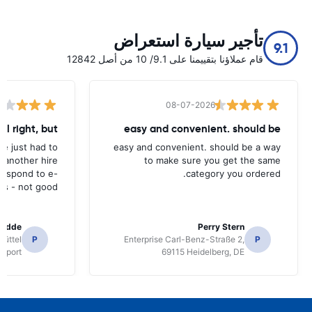
تأجير سيارة استعراض
9.1
قام عملاؤنا بتقييمنا على 9.1/ 10 من أصل 12842
08-07-2026
all right, but
easy and convenient. should be
ave just had to
easy and convenient. should be a way
 another hire
to make sure you get the same
 respond to e-
category you ordered.
ls - not good.
radde
Perry Stern
üttel
P
Enterprise Carl-Benz-Straße 2,
P
irport
69115 Heidelberg, DE