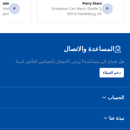
radde
Perry Stern
üttel
P
Enterprise Carl-Benz-Straße 2,
P
irport
69115 Heidelberg, DE
المساعدة والاتصال
هل تحتاج إلى مساعدة؟ يُرجى الاتصال بأخصائيي التأجير لدينا.
دعم العملاء
الحساب
نبذة عنا