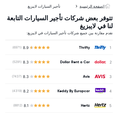
الصفحة الرئيسية
تأجير السيارات لايبزيغ
تتوفر بعض شركات تأجير السيارات التابعة
لنا في لايبزيغ
نقدم مقارنة بين جميع شركات تأجير السيارات في لايبزيغ:
Thrifty
8.9
(6971)
ل
Dollar Rent a Car
8.3
(5291)
ل
Avis
8.3
(7437)
ل
Keddy By Europcar
8.2
(4319)
ل
Hertz
8.1
(8812)
ل