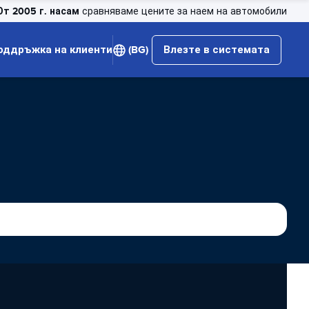
От 2005 г. насам
сравняваме цените за наем на автомобили
оддръжка на клиенти
(BG)
Влезте в системата