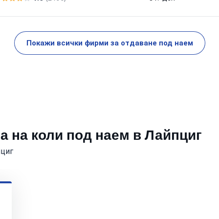
Покажи всички фирми за отдаване под наем
а на коли под наем в Лайпциг
пциг