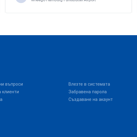
wheego Hamburg Fuhlsbüttel Airport
ни въпроси
Влезте в системата
 клиенти
Забравена парола
та
Създаване на акаунт