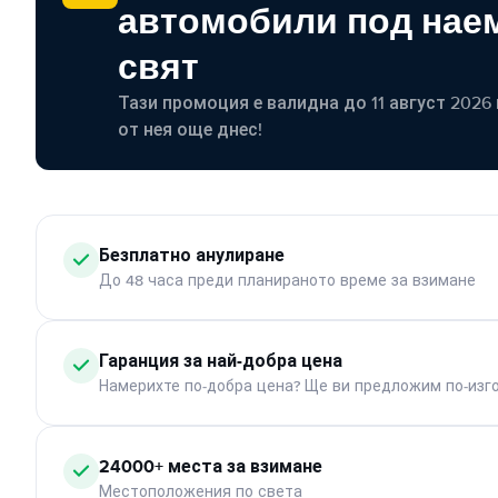
автомобили под наем
свят
Тази промоция е валидна до 11 август 2026 г
от нея още днес!
Безплатно анулиране
До 48 часа преди планираното време за взимане
Гаранция за най-добра цена
Намерихте по-добра цена? Ще ви предложим по-изг
24000+ места за взимане
Местоположения по света