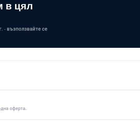
 в цял
. - възползвайте се
одна оферта.