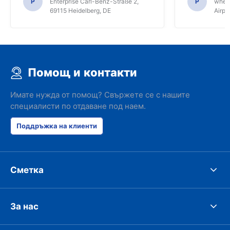
P
Enterprise Carl-Benz-Straße 2,
P
whee
69115 Heidelberg, DE
Airpo
Помощ и контакти
Имате нужда от помощ? Свържете се с нашите
специалисти по отдаване под наем.
Поддръжка на клиенти
Сметка
За нас