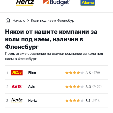
Начало
Коли под наем Фленсбург
Някои от нашите компании за
коли под наем, налични в
Фленсбург
Предлагаме сравнение на всички компании за коли под
наем в Фленсбург:
Flizzr
8.5
(479)
Н
Avis
8.3
(7437)
Н
Hertz
8.1
(8812)
Н