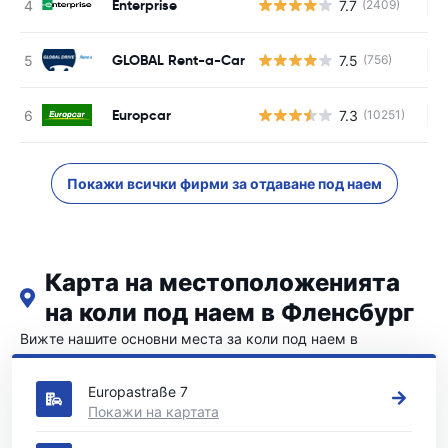
Enterprise
7.7
(2409)
Н
GLOBAL Rent-a-Car
7.5
(756)
Н
Europcar
7.3
(10251)
Н
Покажи всички фирми за отдаване под наем
Карта на местоположенията
на коли под наем в Фленсбург
Вижте нашите основни места за коли под наем в
Фленсбург
Europastraße 7
Покажи на картата