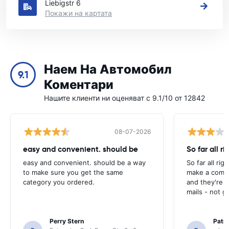
Liebigstr 6
Покажи на картата
Наем На Автомобил
9.1
Коментари
Нашите клиенти ни оценяват с 9.1/10 от 12842
08-07-2026
easy and convenient. should be
So far all ri
easy and convenient. should be a way
So far all rig
to make sure you get the same
make a compl
category you ordered.
and they're g
mails - not g
Perry Stern
Patr