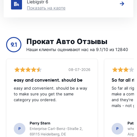
Liebigstr 6
Показать на карте
Прокат Авто Отзывы
9.1
Наши клиенты оценивают нас на 9.1/10 из 12840
08-07-2026
easy and convenient. should be
So far all ri
easy and convenient. should be a way
So far all rig
to make sure you get the same
make a compl
category you ordered.
and they're g
mails - not g
Perry Stern
Patr
P
Enterprise Carl-Benz-Straße 2,
P
whee
69115 Heidelberg, DE
Airpo