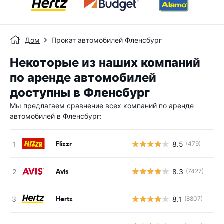
Дом
Прокат автомобилей Фленсбург
Некоторые из наших компаний
по аренде автомобилей
доступны в Фленсбург
Мы предлагаем сравнение всех компаний по аренде
автомобилей в Фленсбург:
Flizzr
8.5
(479)
Н
Avis
8.3
(7427)
Н
Hertz
8.1
(8807)
Н