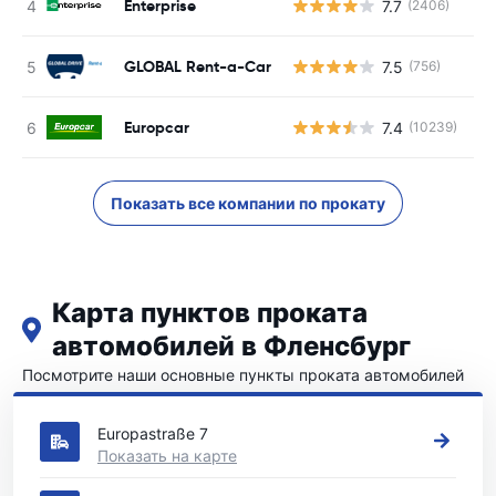
Enterprise
7.7
(2406)
Н
GLOBAL Rent-a-Car
7.5
(756)
Н
Europcar
7.4
(10239)
Н
Показать все компании по прокату
Карта пунктов проката
автомобилей в Фленсбург
Посмотрите наши основные пункты проката автомобилей
в Фленсбург
Europastraße 7
Показать на карте