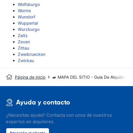
Wolfsburgo
Worms
Wunstorf
Wuppertal
Wurzburgo
Zeitz
Zeven
Zittau
Zweibruecken
Zwickau
Página de inicio
🚙 MAPA DEL SITIO - Guia De Alquiler De
Ayuda y contacto
¿Necesitas ayuda? Contacta con unos de nuestros
expertos en alquileres.