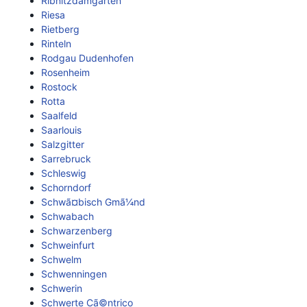
Ribnitzdamgarten
Riesa
Rietberg
Rinteln
Rodgau Dudenhofen
Rosenheim
Rostock
Rotta
Saalfeld
Saarlouis
Salzgitter
Sarrebruck
Schleswig
Schorndorf
Schwã¤bisch Gmã¼nd
Schwabach
Schwarzenberg
Schweinfurt
Schwelm
Schwenningen
Schwerin
Schwerte Cã©ntrico