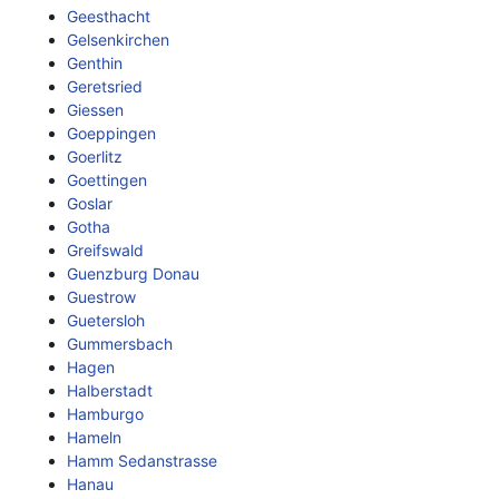
Geesthacht
Gelsenkirchen
Genthin
Geretsried
Giessen
Goeppingen
Goerlitz
Goettingen
Goslar
Gotha
Greifswald
Guenzburg Donau
Guestrow
Guetersloh
Gummersbach
Hagen
Halberstadt
Hamburgo
Hameln
Hamm Sedanstrasse
Hanau