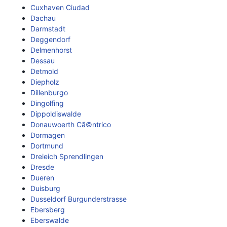
Cuxhaven Ciudad
Dachau
Darmstadt
Deggendorf
Delmenhorst
Dessau
Detmold
Diepholz
Dillenburgo
Dingolfing
Dippoldiswalde
Donauwoerth Cã©ntrico
Dormagen
Dortmund
Dreieich Sprendlingen
Dresde
Dueren
Duisburg
Dusseldorf Burgunderstrasse
Ebersberg
Eberswalde