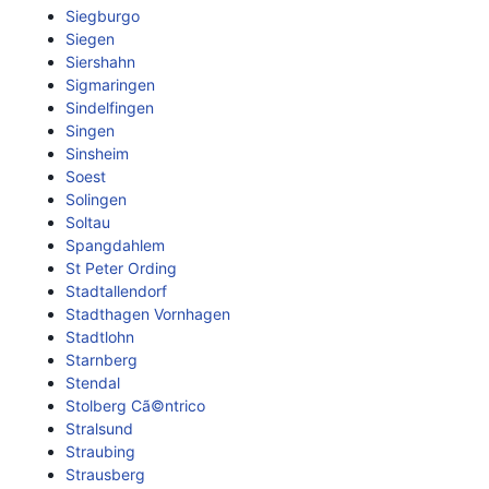
Siegburgo
Siegen
Siershahn
Sigmaringen
Sindelfingen
Singen
Sinsheim
Soest
Solingen
Soltau
Spangdahlem
St Peter Ording
Stadtallendorf
Stadthagen Vornhagen
Stadtlohn
Starnberg
Stendal
Stolberg Cã©ntrico
Stralsund
Straubing
Strausberg