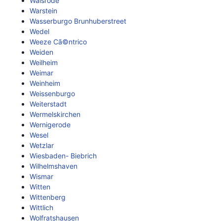
Walsrode
Warstein
Wasserburgo Brunhuberstreet
Wedel
Weeze Cã©ntrico
Weiden
Weilheim
Weimar
Weinheim
Weissenburgo
Weiterstadt
Wermelskirchen
Wernigerode
Wesel
Wetzlar
Wiesbaden- Biebrich
Wilhelmshaven
Wismar
Witten
Wittenberg
Wittlich
Wolfratshausen