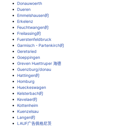
Donauwoerth
Dueren
Emmelshausen的
Erkelenz
Feuchtwangen的
Freilassing的
Fuerstenfeldbruck
Garmisch - Partenkirch的
Geretsried
Goeppingen
Greven Huettruper 海德
Guenzburg/donau
Hattingen的
Homburg
Hueckeswagen
Kelsterbach的
Kevelaer的
Kottenheim
Kuenzelsau
Langen的
LAUF广告佩格尼茨