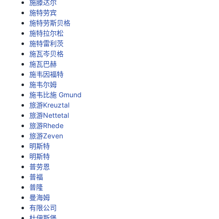
施滕达尔
施特劳宾
施特劳斯贝格
施特拉尔松
施特雷利茨
施瓦岑贝格
施瓦巴赫
施韦因福特
施韦尔姆
施韦比施 Gmund
旅游Kreuztal
旅游Nettetal
旅游Rhede
旅游Zeven
明斯特
明斯特
普劳恩
普福
普隆
曼海姆
有限公司
杜伊斯堡