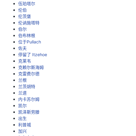
伍珀塔尔
伦伯
伦茨堡
伦讷施塔特
伯尔
伯布林根
位于Pullach
佐夫
停留了 Itzehoe
克莱韦
克赖尔斯海姆
克雷费尔德
兰根
兰茨胡特
兰道
内卡苏尔姆
凯尔
凯泽斯劳滕
出生
利普城
加兴