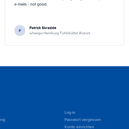
e-mails - not good.
Patrick Skradde
P
wheego Hamburg Fuhlsbüttel Airport
Log-in
ung
Passwort vergessen
Konto einrichten