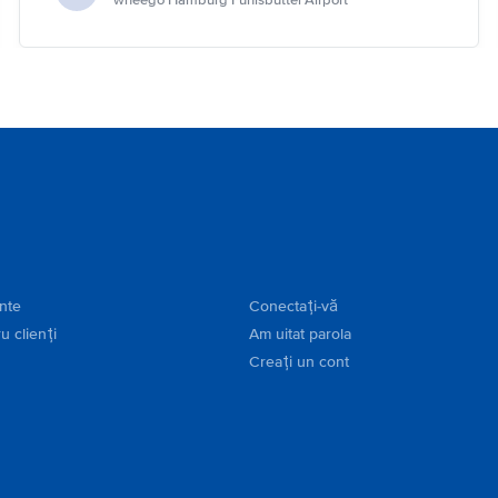
wheego Hamburg Fuhlsbüttel Airport
ente
Conectați-vă
u clienți
Am uitat parola
Creați un cont