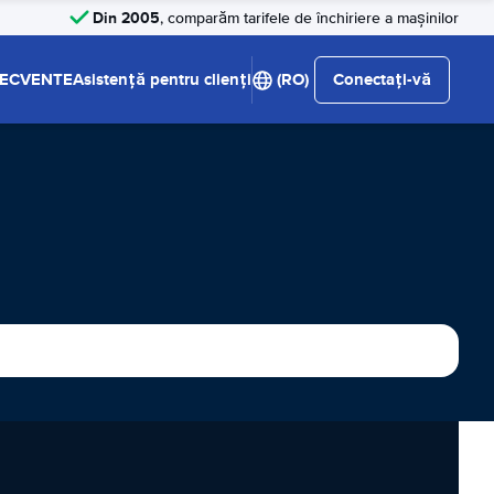
Din 2005
, comparăm tarifele de închiriere a mașinilor
RECVENTE
Asistență pentru clienți
(RO)
Conectați-vă