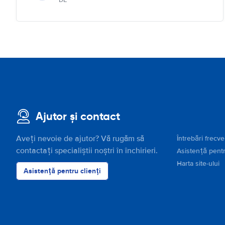
DE
Ajutor și contact
Aveți nevoie de ajutor? Vă rugăm să
Întrebări frecv
contactați specialiștii noștri în închirieri.
Asistență pentr
Harta site-ului
Asistență pentru clienți