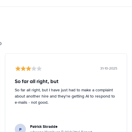
i
0
31-10-2025
So far all right, but
So far all right, but I have just had to make a complaint
about another hire and they're getting AI to respond to
e-mails - not good.
Patrick Skradde
P