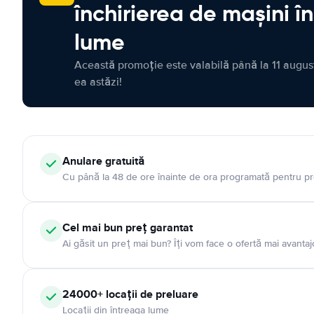
închirierea de mașini î
lume
Această promoție este valabilă până la 11 august
ea astăzi!
Anulare gratuită
Cu până la 48 de ore înainte de ora programată pentru pr
Cel mai bun preț garantat
Ai găsit un preț mai bun? Îți vom face o ofertă mai avantaj
24000+ locații de preluare
Locații din întreaga lume