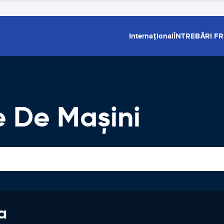
Internațional
ÎNTREBĂRI F
e De Maşini
a