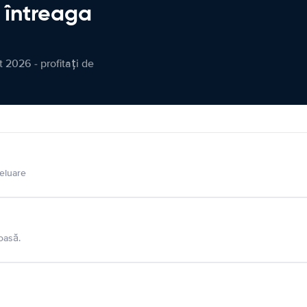
n întreaga
 2026 - profitați de
eluare
oasă.