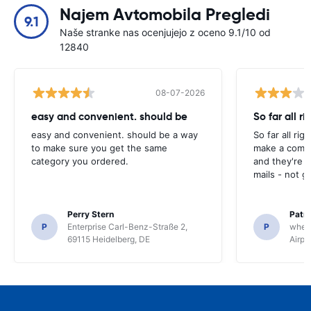
Najem Avtomobila Pregledi
9.1
Naše stranke nas ocenjujejo z oceno 9.1/10 od
12840
08-07-2026
easy and convenient. should be
So far all ri
easy and convenient. should be a way
So far all rig
to make sure you get the same
make a compl
category you ordered.
and they're g
mails - not g
Perry Stern
Patr
P
Enterprise Carl-Benz-Straße 2,
P
whee
69115 Heidelberg, DE
Airpo