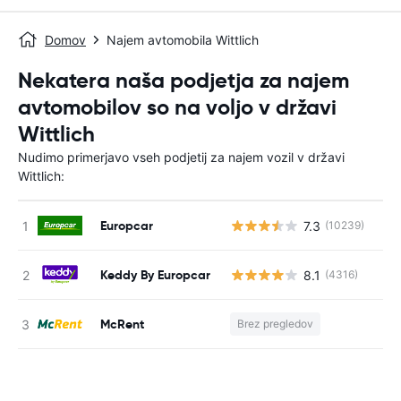
Domov
Najem avtomobila Wittlich
Nekatera naša podjetja za najem
avtomobilov so na voljo v državi
Wittlich
Nudimo primerjavo vseh podjetij za najem vozil v državi
Wittlich:
Europcar
7.3
(10239)
St
Keddy By Europcar
8.1
(4316)
St
McRent
Brez pregledov
St