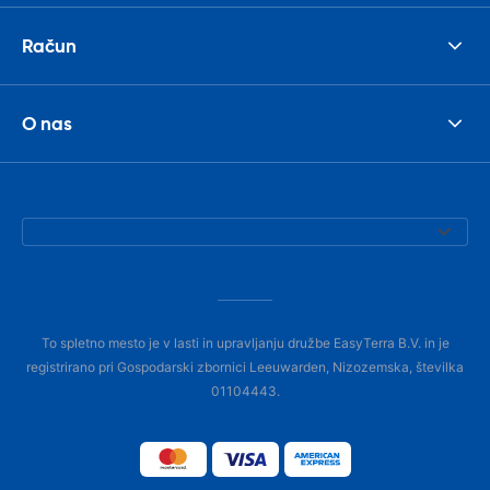
Račun
O nas
To spletno mesto je v lasti in upravljanju družbe EasyTerra B.V. in je
registrirano pri Gospodarski zbornici Leeuwarden, Nizozemska, številka
01104443.