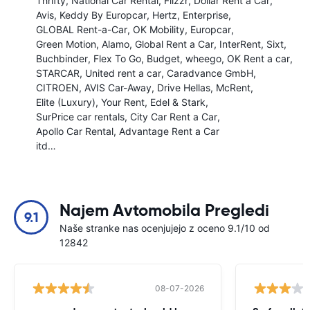
Thrifty
National Car Rental
Flizzr
Dollar Rent a Car
Avis
Keddy By Europcar
Hertz
Enterprise
GLOBAL Rent-a-Car
OK Mobility
Europcar
Green Motion
Alamo
Global Rent a Car
InterRent
Sixt
Buchbinder
Flex To Go
Budget
wheego
OK Rent a car
STARCAR
United rent a car
Caradvance GmbH
CITROEN
AVIS Car-Away
Drive Hellas
McRent
Elite (Luxury)
Your Rent
Edel & Stark
SurPrice car rentals
City Car Rent a Car
Apollo Car Rental
Advantage Rent a Car
itd…
Najem Avtomobila Pregledi
9.1
Naše stranke nas ocenjujejo z oceno 9.1/10 od
12842
08-07-2026