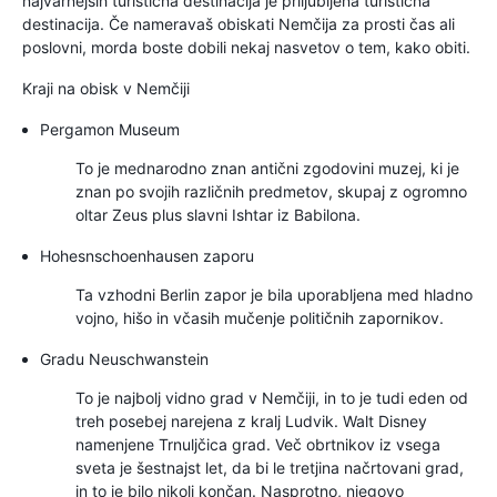
najvarnejših turistična destinacija je priljubljena turistična
destinacija. Če nameravaš obiskati Nemčija za prosti čas ali
poslovni, morda boste dobili nekaj nasvetov o tem, kako obiti.
Kraji na obisk v Nemčiji
Pergamon Museum
To je mednarodno znan antični zgodovini muzej, ki je
znan po svojih različnih predmetov, skupaj z ogromno
oltar Zeus plus slavni Ishtar iz Babilona.
Hohesnschoenhausen zaporu
Ta vzhodni Berlin zapor je bila uporabljena med hladno
vojno, hišo in včasih mučenje političnih zapornikov.
Gradu Neuschwanstein
To je najbolj vidno grad v Nemčiji, in to je tudi eden od
treh posebej narejena z kralj Ludvik. Walt Disney
namenjene Trnuljčica grad. Več obrtnikov iz vsega
sveta je šestnajst let, da bi le tretjina načrtovani grad,
in to je bilo nikoli končan. Nasprotno, njegovo