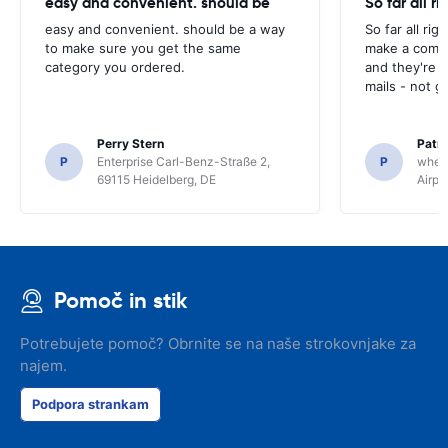
easy and convenient. should be
So far all ri
easy and convenient. should be a way
So far all rig
to make sure you get the same
make a compl
category you ordered.
and they're g
mails - not g
Perry Stern
Patr
P
Enterprise Carl-Benz-Straße 2,
P
whee
69115 Heidelberg, DE
Airpo
Pomoč in stik
Potrebujete pomoč? Obrnite se na naše strokovnjake za
najem.
Podpora strankam