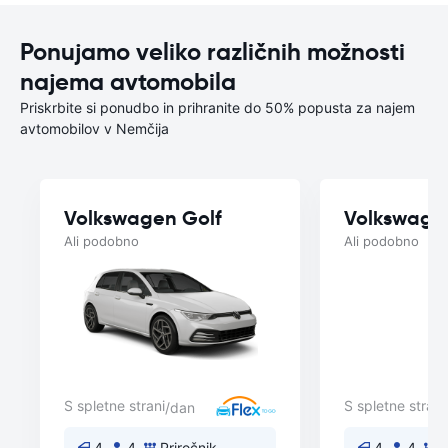
Ponujamo veliko različnih možnosti
najema avtomobila
Priskrbite si ponudbo in prihranite do 50% popusta za najem
avtomobilov v Nemčija
Volkswagen Golf
Volkswage
Ali podobno
Ali podobno
S spletne strani
S spletne strani
/dan
4
4
Priročnik
4
4
P