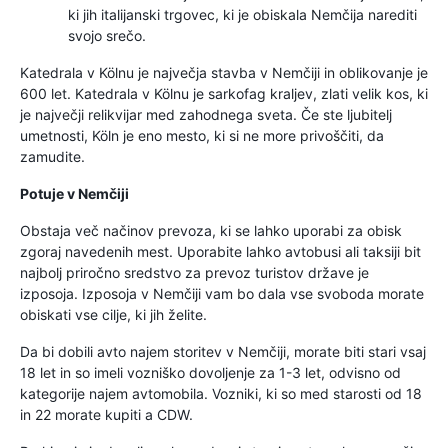
ki jih italijanski trgovec, ki je obiskala Nemčija narediti
svojo srečo.
Katedrala v Kölnu je največja stavba v Nemčiji in oblikovanje je
600 let. Katedrala v Kölnu je sarkofag kraljev, zlati velik kos, ki
je največji relikvijar med zahodnega sveta. Če ste ljubitelj
umetnosti, Köln je eno mesto, ki si ne more privoščiti, da
zamudite.
Potuje v Nemčiji
Obstaja več načinov prevoza, ki se lahko uporabi za obisk
zgoraj navedenih mest. Uporabite lahko avtobusi ali taksiji bit
najbolj priročno sredstvo za prevoz turistov države je
izposoja. Izposoja v Nemčiji vam bo dala vse svoboda morate
obiskati vse cilje, ki jih želite.
Da bi dobili avto najem storitev v Nemčiji, morate biti stari vsaj
18 let in so imeli vozniško dovoljenje za 1-3 let, odvisno od
kategorije najem avtomobila. Vozniki, ki so med starosti od 18
in 22 morate kupiti a CDW.