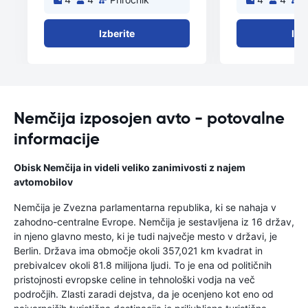
Izberite
Izb
Nemčija izposojen avto - potovalne
informacije
Obisk Nemčija in videli veliko zanimivosti z najem
avtomobilov
Nemčija je Zvezna parlamentarna republika, ki se nahaja v
zahodno-centralne Evrope. Nemčija je sestavljena iz 16 držav,
in njeno glavno mesto, ki je tudi največje mesto v državi, je
Berlin. Država ima območje okoli 357,021 km kvadrat in
prebivalcev okoli 81.8 milijona ljudi. To je ena od političnih
pristojnosti evropske celine in tehnološki vodja na več
področjih. Zlasti zaradi dejstva, da je ocenjeno kot eno od