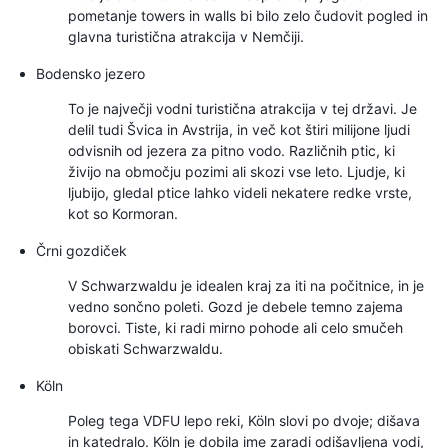
pometanje towers in walls bi bilo zelo čudovit pogled in
glavna turistična atrakcija v Nemčiji.
Bodensko jezero
To je največji vodni turistična atrakcija v tej državi. Je
delil tudi Švica in Avstrija, in več kot štiri milijone ljudi
odvisnih od jezera za pitno vodo. Različnih ptic, ki
živijo na območju pozimi ali skozi vse leto. Ljudje, ki
ljubijo, gledal ptice lahko videli nekatere redke vrste,
kot so Kormoran.
Črni gozdiček
V Schwarzwaldu je idealen kraj za iti na počitnice, in je
vedno sončno poleti. Gozd je debele temno zajema
borovci. Tiste, ki radi mirno pohode ali celo smučeh
obiskati Schwarzwaldu.
Köln
Poleg tega VDFU lepo reki, Köln slovi po dvoje; dišava
in katedralo. Köln je dobila ime zaradi odišavljena vodi,