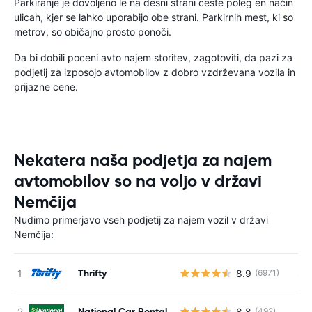
Parkiranje je dovoljeno le na desni strani ceste poleg en način
ulicah, kjer se lahko uporabijo obe strani. Parkirnih mest, ki so
metrov, so običajno prosto ponoči.
Da bi dobili poceni avto najem storitev, zagotoviti, da pazi za
podjetij za izposojo avtomobilov z dobro vzdrževana vozila in
prijazne cene.
Nekatera naša podjetja za najem
avtomobilov so na voljo v državi
Nemčija
Nudimo primerjavo vseh podjetij za najem vozil v državi
Nemčija:
Thrifty
8.9
S s
(6971)
National Car Rental
8.8
S s
(492)