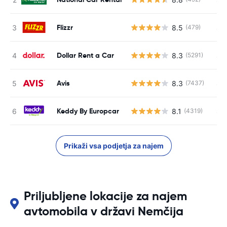
Flizzr
8.5
S s
(479)
Dollar Rent a Car
8.3
S s
(5291)
Avis
8.3
S s
(7437)
Keddy By Europcar
8.1
S s
(4319)
Prikaži vsa podjetja za najem
Priljubljene lokacije za najem
avtomobila v državi Nemčija