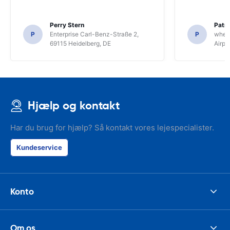
Perry Stern
Patr
P
Enterprise Carl-Benz-Straße 2,
P
whee
69115 Heidelberg, DE
Airpo
Hjælp og kontakt
Har du brug for hjælp? Så kontakt vores lejespecialister.
Kundeservice
Konto
Om os