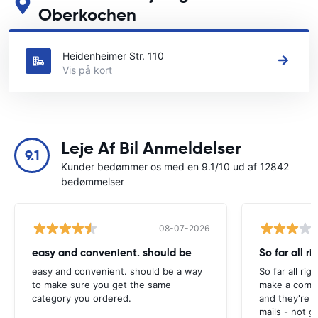
Oberkochen
Se vores vigtigste biludlejningssteder i Oberkochen
Heidenheimer Str. 110
Vis på kort
Leje Af Bil Anmeldelser
9.1
Kunder bedømmer os med en 9.1/10 ud af 12842
bedømmelser
08-07-2026
easy and convenient. should be
So far all ri
easy and convenient. should be a way
So far all rig
to make sure you get the same
make a compl
category you ordered.
and they're g
mails - not g