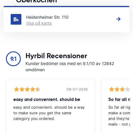
Oberkochen
Se våra huvudsakliga biluthyrningsplatser i Oberkochen
Heidenheimer Str. 110
Visa på karta
Hyrbil Recensioner
9.1
Kunder bedömer oss med en 9.1/10 av 12842
omdömen
08-07-2026
easy and convenient. should be
So far all ri
easy and convenient. should be a way
So far all rig
to make sure you get the same
make a compl
category you ordered.
and they're g
mails - not g