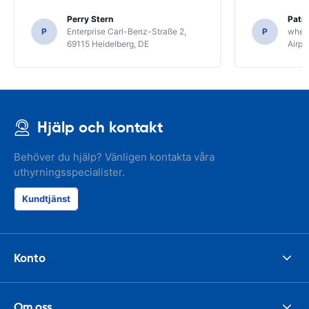
Perry Stern
Patr
P
Enterprise Carl-Benz-Straße 2,
P
whee
69115 Heidelberg, DE
Airpo
Hjälp och kontakt
Behöver du hjälp? Vänligen kontakta våra
uthyrningsspecialister.
Kundtjänst
Konto
Om oss