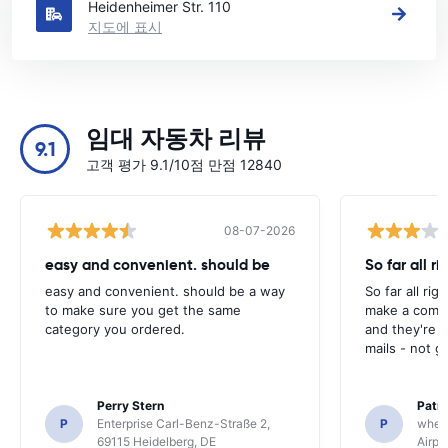
Heidenheimer Str. 110
지도에 표시
임대 자동차 리뷰
9.1
고객 평가 9.1/10점 만점 12840
08-07-2026
easy and convenient. should be
So far all ri
easy and convenient. should be a way
So far all rig
to make sure you get the same
make a compl
category you ordered.
and they're g
mails - not g
Perry Stern
Patr
P
Enterprise Carl-Benz-Straße 2,
P
whee
69115 Heidelberg, DE
Airpo