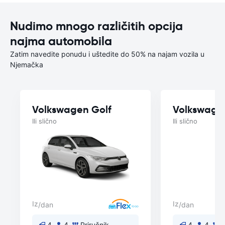
Nudimo mnogo različitih opcija
najma automobila
Zatim navedite ponudu i uštedite do 50% na najam vozila u
Njemačka
Volkswagen Golf
Volkswage
Ili slično
Ili slično
Iz
Iz
/dan
/dan
4
4
Priručnik
4
4
P