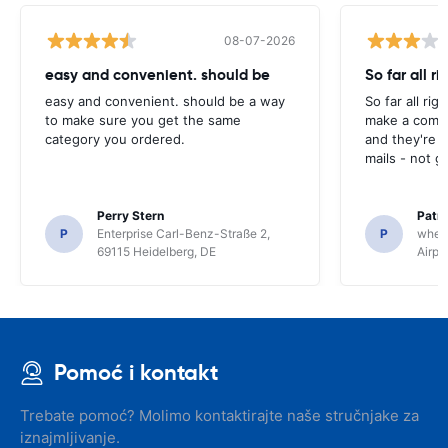
08-07-2026
easy and convenient. should be
So far all ri
easy and convenient. should be a way
So far all rig
to make sure you get the same
make a compl
category you ordered.
and they're g
mails - not g
Perry Stern
Patr
P
Enterprise Carl-Benz-Straße 2,
P
whee
69115 Heidelberg, DE
Airpo
Pomoć i kontakt
Trebate pomoć? Molimo kontaktirajte naše stručnjake za
iznajmljivanje.