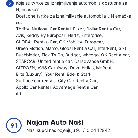
Koje su tvrtke za iznajmljivanje automobila dostupne za
Njemačka?
Dostupne tvrtke za iznajmljivanje automobila u Njemačka
su:
Thrifty
National Car Rental
Flizzr
Dollar Rent a Car
Avis
Keddy By Europcar
Hertz
Enterprise
GLOBAL Rent-a-Car
OK Mobility
Europcar
Green Motion
Alamo
Global Rent a Car
InterRent
Sixt
Buchbinder
Flex To Go
Budget
wheego
OK Rent a car
STARCAR
United rent a car
Caradvance GmbH
CITROEN
AVIS Car-Away
Drive Hellas
McRent
Elite (Luxury)
Your Rent
Edel & Stark
SurPrice car rentals
City Car Rent a Car
Apollo Car Rental
Advantage Rent a Car
itd. ...
Najam Auto Naši
9.1
Naši kupci nas ocjenjuju 9.1 /10 od 12842