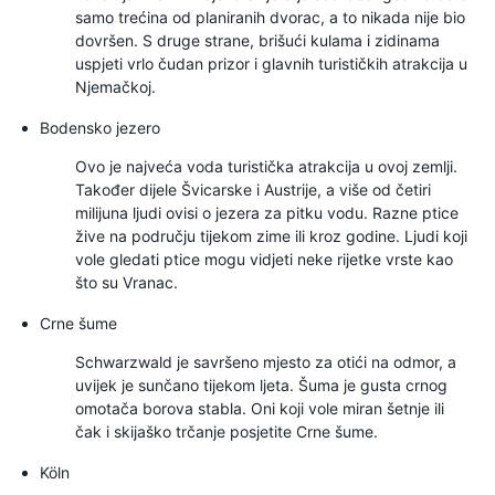
samo trećina od planiranih dvorac, a to nikada nije bio
dovršen. S druge strane, brišući kulama i zidinama
uspjeti vrlo čudan prizor i glavnih turističkih atrakcija u
Njemačkoj.
Bodensko jezero
Ovo je najveća voda turistička atrakcija u ovoj zemlji.
Također dijele Švicarske i Austrije, a više od četiri
milijuna ljudi ovisi o jezera za pitku vodu. Razne ptice
žive na području tijekom zime ili kroz godine. Ljudi koji
vole gledati ptice mogu vidjeti neke rijetke vrste kao
što su Vranac.
Crne šume
Schwarzwald je savršeno mjesto za otići na odmor, a
uvijek je sunčano tijekom ljeta. Šuma je gusta crnog
omotača borova stabla. Oni koji vole miran šetnje ili
čak i skijaško trčanje posjetite Crne šume.
Köln