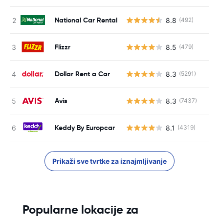
National Car Rental
8.8
(492)
Flizzr
8.5
(479)
Dollar Rent a Car
8.3
(5291)
Avis
8.3
(7437)
Keddy By Europcar
8.1
(4319)
Prikaži sve tvrtke za iznajmljivanje
Popularne lokacije za