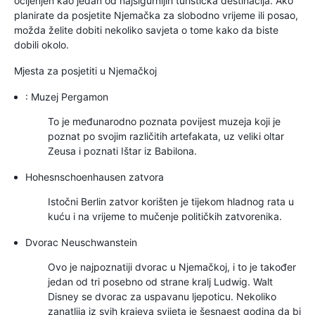
ocijenjen kao jedan od najsigurnijih turistička destinacija. Ako
planirate da posjetite Njemačka za slobodno vrijeme ili posao,
možda želite dobiti nekoliko savjeta o tome kako da biste
dobili okolo.
Mjesta za posjetiti u Njemačkoj
: Muzej Pergamon
To je međunarodno poznata povijest muzeja koji je
poznat po svojim različitih artefakata, uz veliki oltar
Zeusa i poznati Ištar iz Babilona.
Hohesnschoenhausen zatvora
Istočni Berlin zatvor korišten je tijekom hladnog rata u
kuću i na vrijeme to mučenje političkih zatvorenika.
Dvorac Neuschwanstein
Ovo je najpoznatiji dvorac u Njemačkoj, i to je također
jedan od tri posebno od strane kralj Ludwig. Walt
Disney se dvorac za uspavanu ljepoticu. Nekoliko
zanatlija iz svih krajeva svijeta je šesnaest godina da bi