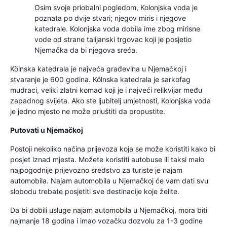
Osim svoje priobalni pogledom, Kolonjska voda je
poznata po dvije stvari; njegov miris i njegove
katedrale. Kolonjska voda dobila ime zbog mirisne
vode od strane talijanski trgovac koji je posjetio
Njemačka da bi njegova sreća.
Kölnska katedrala je najveća građevina u Njemačkoj i
stvaranje je 600 godina. Kölnska katedrala je sarkofag
mudraci, veliki zlatni komad koji je i najveći relikvijar među
zapadnog svijeta. Ako ste ljubitelj umjetnosti, Kolonjska voda
je jedno mjesto ne može priuštiti da propustite.
Putovati u Njemačkoj
Postoji nekoliko načina prijevoza koja se može koristiti kako bi
posjet iznad mjesta. Možete koristiti autobuse ili taksi malo
najpogodnije prijevozno sredstvo za turiste je najam
automobila. Najam automobila u Njemačkoj će vam dati svu
slobodu trebate posjetiti sve destinacije koje želite.
Da bi dobili usluge najam automobila u Njemačkoj, mora biti
najmanje 18 godina i imao vozačku dozvolu za 1-3 godine