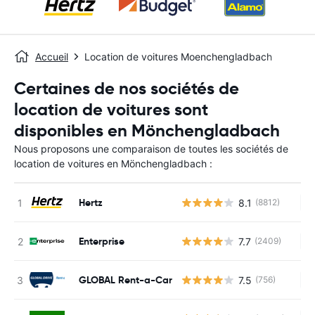
Accueil
Location de voitures Moenchengladbach
Certaines de nos sociétés de
location de voitures sont
disponibles en Mönchengladbach
Nous proposons une comparaison de toutes les sociétés de
location de voitures en Mönchengladbach :
Hertz
8.1
(8812)
Au
Enterprise
7.7
(2409)
Au
GLOBAL Rent-a-Car
7.5
(756)
Au