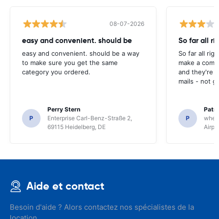
08-07-2026
easy and convenient. should be
So far all ri
easy and convenient. should be a way
So far all rig
to make sure you get the same
make a compl
category you ordered.
and they're g
mails - not g
Perry Stern
Patr
P
Enterprise Carl-Benz-Straße 2,
P
whee
69115 Heidelberg, DE
Airpo
Aide et contact
Besoin d'aide ? Alors contactez nos spécialistes de la
location.