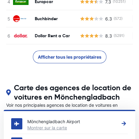
Europcar
7.3
(10251)
Au
Buchbinder
6.3
(572)
Au
Dollar Rent a Car
8.3
(5291)
Au
Afficher tous les propriétaires
Carte des agences de location de
voitures en Mönchengladbach
Voir nos principales agences de location de voitures en
Mönchengladbach
Mönchengladbach Airport
Montrer sur la carte