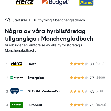
Startsida
Biluthyrning Moenchengladbach
Några av våra hyrbilsföretag
tillgängliga i Mönchengladbach
Vi erbjuder en jämförelse av alla hyrbilsföretag i
Mönchengladbach:
Hertz
8.1
(8812)
Enterprise
7.7
(2409)
GLOBAL Rent-a-Car
7.5
(756)
Europcar
7.3
(10251)