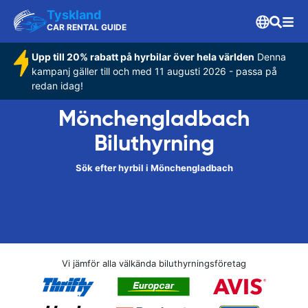
Tyskland
CAR RENTAL GUIDE
Upp till 20% rabatt på hyrbilar över hela världen
Denna
kampanj gäller till och med 11 augusti 2026 - passa på
redan idag!
Mönchengladbach
Biluthyrning
Sök efter hyrbil i Mönchengladbach
Vi jämför alla välkända biluthyrningsföretag