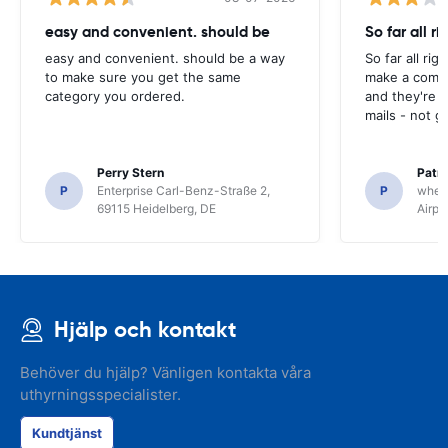
easy and convenient. should be
So far all ri
easy and convenient. should be a way
So far all rig
to make sure you get the same
make a compl
category you ordered.
and they're g
mails - not g
Perry Stern
Patr
P
Enterprise Carl-Benz-Straße 2,
P
whee
69115 Heidelberg, DE
Airpo
Hjälp och kontakt
Behöver du hjälp? Vänligen kontakta våra
uthyrningsspecialister.
Kundtjänst