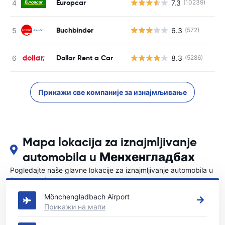
Europcar
7.3
(10239)
Н
Buchbinder
6.3
(572)
Н
Dollar Rent a Car
8.3
(5286)
Н
Прикажи све компаније за изнајмљивање
Mapa lokacija za iznajmljivanje
automobila u Менхенгладбах
Pogledajte naše glavne lokacije za iznajmljivanje automobila u
{COUNTRI}
Mönchengladbach Airport
Прикажи на мапи