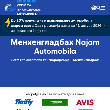
Nemačka
VODIČ ZA
IZNAMLJIVANJE
AUTOMOBILA
До 20% попуста на изнајмљивање аутомобила
широм света
Ова промоција важи до 11. август 2026. -
искористите је данас!
Менхенгладбах Najam
Automobila
Potražite automobil za iznajmljivanje u Менхенгладбах
Упоређујемо све познате добављаче