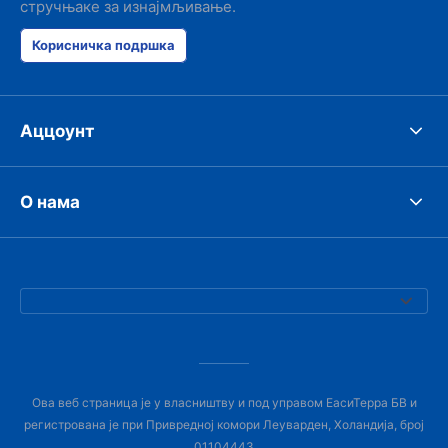
стручњаке за изнајмљивање.
Корисничка подршка
Аццоунт
О нама
Ова веб страница је у власништву и под управом ЕасиТерра БВ и
регистрована је при Привредној комори Леуварден, Холандија, број
01104443