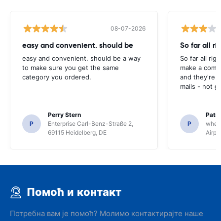
08-07-2026
easy and convenient. should be
So far all ri
easy and convenient. should be a way
So far all rig
to make sure you get the same
make a compl
category you ordered.
and they're g
mails - not g
Perry Stern
Patr
P
Enterprise Carl-Benz-Straße 2,
P
whee
69115 Heidelberg, DE
Airpo
Помоћ и контакт
Потребна вам је помоћ? Молимо контактирајте наше