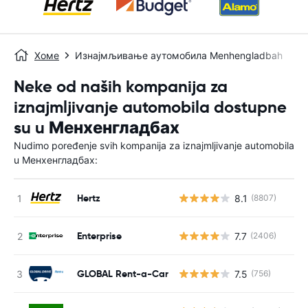
Хоме
Изнајмљивање аутомобила Menhengladbah
Neke od naših kompanija za
iznajmljivanje automobila dostupne
su u Менхенгладбах
Nudimo poređenje svih kompanija za iznajmljivanje automobila
u Менхенгладбах:
Hertz
8.1
(8807)
Н
Enterprise
7.7
(2406)
Н
GLOBAL Rent-a-Car
7.5
(756)
Н